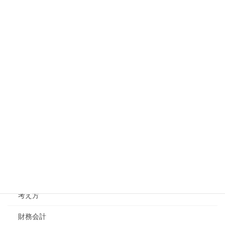
全体戦略(経営戦略、企業戦略、成長戦略)
機能戦略
組織体制・人事制度
人事制度
採用
教育・能力開発
組織体制
コミュニケーション
経営理念
考え方
財務会計