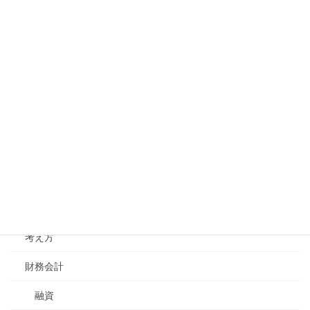
機能戦略
組織体制・人事制度
人事制度
採用
教育・能力開発
組織体制
コミュニケーション
経営理念
考え方
財務会計
融資