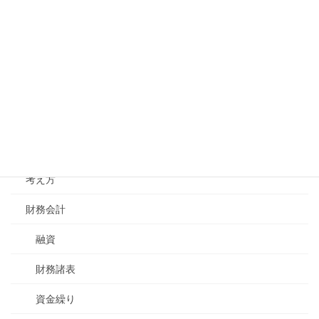
採用
教育・能力開発
組織体制
コミュニケーション
経営理念
考え方
財務会計
融資
財務諸表
資金繰り