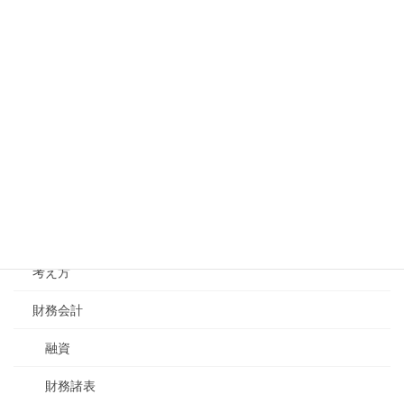
組織体制・人事制度
人事制度
採用
教育・能力開発
組織体制
コミュニケーション
経営理念
考え方
財務会計
融資
財務諸表