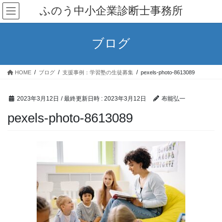
コ
ナ
ふのう中小企業診断士事務所
ン
ビ
テ
ゲ
ン
ー
ブログ
ツ
シ
へ
ョ
ス
ン
HOME
ブログ
支援事例：学習塾の生徒募集
pexels-photo-8613089
キ
に
ッ
移
プ
動
2023年3月12日
/ 最終更新日時 :
2023年3月12日
布能弘一
pexels-photo-8613089