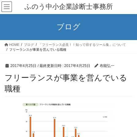
コ
ナ
ふのう中小企業診断士事務所
ン
ビ
テ
ゲ
ン
ー
ブログ
ツ
シ
へ
ョ
ス
ン
HOME
ブログ
「フリーランス必見！！知って得するツール集」について
キ
に
フリーランスが事業を営んでいる職種
ッ
移
プ
動
2017年4月25日
/ 最終更新日時 :
2017年4月25日
布能弘一
フリーランスが事業を営んでいる
職種