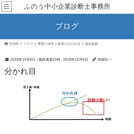
コ
ナ
ふのう中小企業診断士事務所
ン
ビ
テ
ゲ
ン
ー
ブログ
ツ
シ
へ
ョ
ス
ン
HOME
ブログ
事業の成長と衰退の分かれ目
分かれ目
キ
に
ッ
移
プ
動
2018年10月6日
/ 最終更新日時 :
2018年10月6日
布能弘一
分かれ目